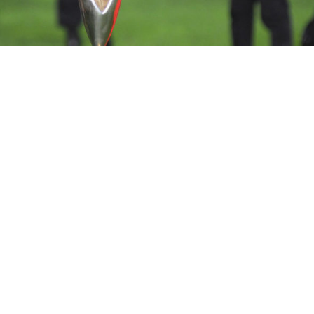
À l’issue du tirage au sort des tours préliminaires de la
Ligue des champions de la CAF, les représentants
tunisiens connaissent désormais leur parcours
continental. L’Espérance Sportive de Tunis affrontera
au deuxième tour préliminaire le vainqueur de la double
confrontation entre les Forces Armées du Niger et
Rahimo FC du Burkina Faso, en qualité de tête de série.
De son côté, le Club Africain sera opposé à FC
Nouadhibou de Mauritanie lors du premier tour
préliminaire, avec l’objectif de franchir cette étape et de
poursuivre son aventure continentale. Les deux clubs
tunisiens ambitionnent de décrocher leur qualification