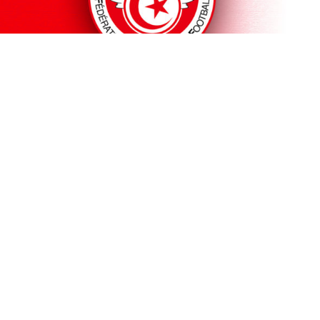
Une confusion sans précédent règne dans les coulisses
du football tunisien. Alors que le calendrier officiel de la
saison 2026-2027 avait été annoncé à l’issue du tirage
au sort, la Fédération tunisienne de football a
finalement décidé d’annuler le processus de tirage,
demandant à la Ligue nationale de le refaire et d’établir
un nouveau calendrier.
Cependant, la Ligue a refusé de procéder à un nouveau
tirage. À l’issue de ce bras de fer, le calendrier initial a
finalement été maintenu et confirmé aujourd’hui,
mettant fin, du moins provisoirement, à cette
polémique.