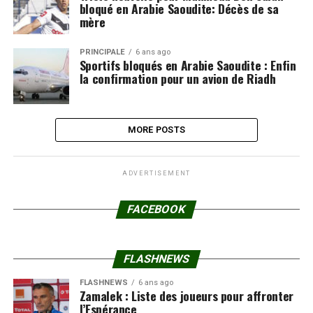
bloqué en Arabie Saoudite: Décès de sa
mère
PRINCIPALE
6 ans ago
Sportifs bloqués en Arabie Saoudite : Enfin
la confirmation pour un avion de Riadh
MORE POSTS
ADVERTISEMENT
FACEBOOK
FLASHNEWS
FLASHNEWS
6 ans ago
Zamalek : Liste des joueurs pour affronter
l’Espérance