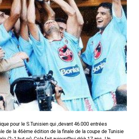
que pour le S.Tunisien qui ,devant 46.000 entrées
nale de la 46ème édition de la finale de la coupe de Tunisie
e (2-1 but or). Cela fait aujourd’hui déjà 17 ans.. Un