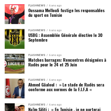
FLASHNEWS
6 ans ago
Oussama Mellouli fustige les responsables
du sport en Tunisie
FLASHNEWS
6 ans ago
USBG : Assemblée Générale élective le 30
Septembre
FLASHNEWS
6 ans ago
Matches barrages: Rencontres désignées à
Radès pour le 24 et 25 Juin
FLASHNEWS
6 ans ago
Ahmed Gâaloul : » Le stade de Radès sera
conforme aux normes de la F.I.F.A «
FLASHNEWS
6 ans ago
Naïm Siliti : » En Tunisie , je ne porterai