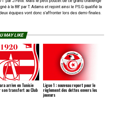
71′ par J.Félix. Mais le petit poucet de ce grand challenge
né à la 88′ par T. Adams et rejoint ainsi le P.S.G qualifié la
deux équipes vont donc s’affronter lors des demi-finales.
U MAY LIKE
ra arrive en Tunisie
Ligue 1 : nouveau report pour le
r son transfert au Club
règlement des dettes envers les
joueurs