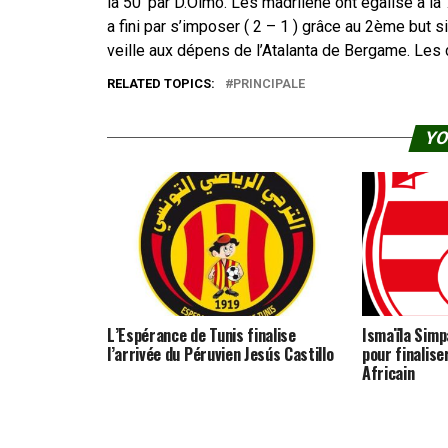
la 50′ par D.Olmo. Les madrilène ont égalisé à la 
a fini par s’imposer ( 2 – 1 ) grâce au 2ème but sig
veille aux dépens de l’Atalanta de Bergame. Les 
RELATED TOPICS:
PRINCIPALE
YO
L’Espérance de Tunis finalise
Ismaïla Simpa
l’arrivée du Péruvien Jesús Castillo
pour finalise
Africain