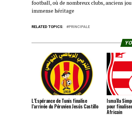
football, où de nombreux clubs, anciens j
immense héritage
RELATED TOPICS:
PRINCIPALE
YO
L’Espérance de Tunis finalise
Ismaïla Simpa
l’arrivée du Péruvien Jesús Castillo
pour finalise
Africain