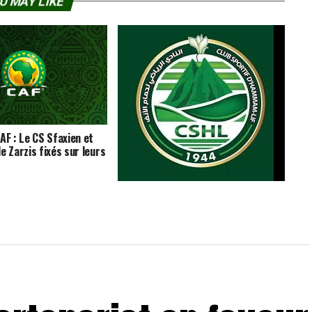
U MAY LIKE
AF : Le CS Sfaxien et
e Zarzis fixés sur leurs
Match amical : le CS Hammam-Lif
domine l’ES Métlaoui