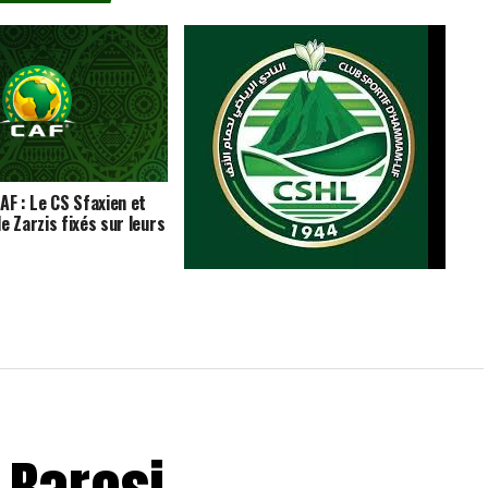
AF : Le CS Sfaxien et
e Zarzis fixés sur leurs
Match amical : le CS Hammam-Lif
domine l’ES Métlaoui