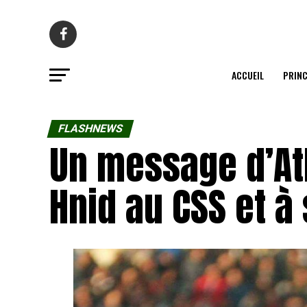
ACCUEIL
PRINC
FLASHNEWS
Un message d’A
Hnid au CSS et à