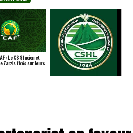
AF : Le CS Sfaxien et
e Zarzis fixés sur leurs
Match amical : le CS Hammam-Lif
domine l’ES Métlaoui