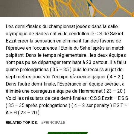
Les demi-finales du championnat jouées dans la salle
olympique de Radès ont vu le cendrillon le C.S de Sakiet
Ezzit créer la sensation en éliminant l’un des favoris de
l’épreuve en l’occurrence l’Etoile du Sahel après un match
palpitant .Dans le temps réglementaire , les deux équipes
n’ont pas pu se départager terminant à 23 partout. Il a fallu
quatre prolongations ( 35 – 35 ) puis le recours au jet de
sept mètres pour voir l’équipe sfaxienne gagner ( 4 – 2 )
Dans l’autre demi-finale, l’Espérance en équipe avertie , a
éliminé une courageuse équipe de Hammamet ( 23 – 20 )
Voici les résultats de ces demi-finales : C.S.S.Ezzit – E.S.S
( 35 – 35 après prolongations ) ( 4 – 2 sur penalty ) E.S.T –
A.S.H ( 23 – 20 )
RELATED TOPICS:
PRINCIPALE