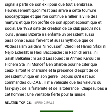
signal à partir de son exil pour que tout s’embrase.
Heureusement qu’on n’est pas arrivé à cette tournure
apocalyptique et que l’on continue à rallier la ville des
martyrs et que l’on profite de son apport économique et
social. De 1928 date de création de ce club jusqu’à nos
jours , jamais Bizerte n’a enfanté un président aussi
passionné ; aussi fervent et aussi mythique que ce
Abdessalam Saïdani. Ni Youssef ; Chedli et Hamdi Sfaxi ni
Néjib Echeikh; ni Hédi Baccouche ; ni RachidTerras ; ni
Salah Belkahia ; ni Saïd Lassoued ; ni Ahmed Karoui ; ni
Hichem Sta ; ni Moncef Ben Gharbia pour ne citer que
ceux-là n’ont le charisme et la présence d’esprit de ce
président unique en son genre . Depuis qu’il est aux
commandes du C.A.B , il n’ a véhiculé que les valeurs du
fair-play ; de la fraternité et de la tolérance . Chapeau bas à
cet homme : Une véritable fierté pour laTunisie.
RELATED TOPICS:
PRINCIPALE