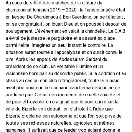
Au coup de sifflet des matches de la clôture du
championnat tunisien 2019 – 2020 , la Tunisie entière était
en liesse. De Ghardimaou à Ben Guerdane, on se félicitait ;
on se congratulait ; on louait Dieu et on poussait desouf de
soulagement. L’événement en valait la chandelle : Le C.A.B
a évité de justesse le purgatoire et a assuré sa place
parmi l’élite. Imaginez un seul instant le contraire. La
situation aurait tourné à l’apocalypse et on aurait connu le
pire. Après les appels de Abdessalam Saïdani du
président de ce club , un véritable illuminé et un
visionnaire hors pair au désordre public ; à la sédition et au
chaos au cas où son club rétrograderait, toute la Tunisie
avait prié pour que ce scénario cauchemardesque ne se
produise pas. C’était des moments de cruelle anxiété et
de peur effroyable. on craignait que le pont qui reliait la
ville de Bizerte soit détruit ; on s’affolait à l’idée que
Bizerte proclame son autonomie et que l’on soit privé de
toutes ses richesses naturelles; agricoles et mêmes
humaines. Il suffisait que ce leader trop éclairé donne le