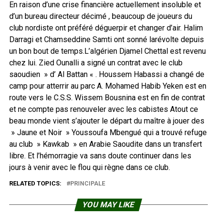
En raison d’une crise financière actuellement insoluble et
d’un bureau directeur décimé , beaucoup de joueurs du
club nordiste ont préféré déguerpir et changer d’air. Halim
Darragi et Chamseddine Samti ont sonné larévolte depuis
un bon bout de temps.L’algérien Djamel Chettal est revenu
chez lui. Zied Ounalli a signé un contrat avec le club
saoudien » d’ Al Battan « . Houssem Habassi a changé de
camp pour atterrir au parc A. Mohamed Habib Yeken est en
route vers le C.S.S. Wissem Bousnina est en fin de contrat
et ne compte pas renouveler avec les cabistes Atout ce
beau monde vient s’ajouter le départ du maître à jouer des
» Jaune et Noir » Youssoufa Mbengué qui a trouvé refuge
au club » Kawkab » en Arabie Saoudite dans un transfert
libre. Et l’hémorragie va sans doute continuer dans les
jours à venir avec le flou qui règne dans ce club.
RELATED TOPICS:
PRINCIPALE
YOU MAY LIKE