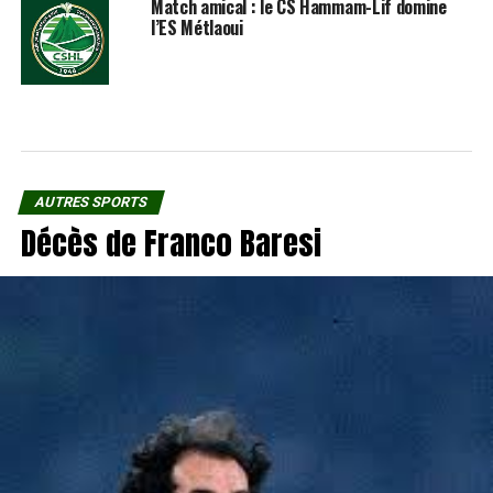
Match amical : le CS Hammam-Lif domine
l’ES Métlaoui
AUTRES SPORTS
Décès de Franco Baresi