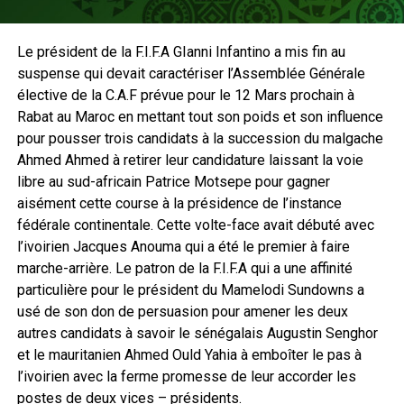
Le président de la F.I.F.A GIanni Infantino a mis fin au
suspense qui devait caractériser l’Assemblée Générale
élective de la C.A.F prévue pour le 12 Mars prochain à
Rabat au Maroc en mettant tout son poids et son influence
pour pousser trois candidats à la succession du malgache
Ahmed Ahmed à retirer leur candidature laissant la voie
libre au sud-africain Patrice Motsepe pour gagner
aisément cette course à la présidence de l’instance
fédérale continentale. Cette volte-face avait débuté avec
l’ivoirien Jacques Anouma qui a été le premier à faire
marche-arrière. Le patron de la F.I.F.A qui a une affinité
particulière pour le président du Mamelodi Sundowns a
usé de son don de persuasion pour amener les deux
autres candidats à savoir le sénégalais Augustin Senghor
et le mauritanien Ahmed Ould Yahia à emboîter le pas à
l’ivoirien avec la ferme promesse de leur accorder les
postes de deux vices – présidents.