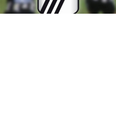
Le Bureau Directeur du Club Sportif Sfaxien a envoyé un
courrier à la Fédération Tunisienne de Football demandant
le changement du lieu de sa demi-finale de la Coupe,
prévue à Mellassine face au COT. Une demande étrange et
discriminatoire envers un club au passé glorieux qui a
autant donné à l’équipe de Tunisie que d’autres clubs qui
possèdent des budgets incomparables avec l’équipe de
Mellassine.
RELATED TOPICS:
PRINCIPALE
YOU MAY LIKE
Ligue 1 : nouveau report pour le règlement
des dettes envers les joueurs