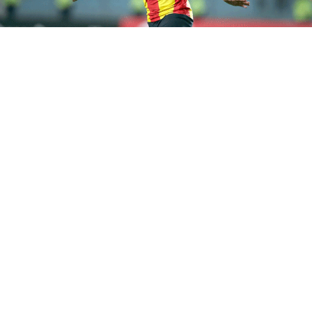
Youssef Belaïli est de retour d’Algérie et s’apprête à
retrouver Bab Souika. Alors qu’il était en négociations
très avancées avec le MC Alger, l’international algérien
devrait finalement faire son retour à l’Espérance
Sportive de Tunis, après avoir reçu une offre de contrat
d’une saison. Ce retour marque un nouveau chapitre
entre Belaïli et le club sang et or, où il a déjà laissé une
forte empreinte.
RELATED TOPICS:
PRINCIPALE
YOU MAY LIKE
Football tunisien : une confusion sans