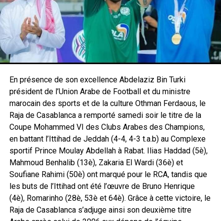
En présence de son excellence Abdelaziz Bin Turki
président de l’Union Arabe de Football et du ministre
marocain des sports et de la culture Othman Ferdaous, le
Raja de Casablanca a remporté samedi soir le titre de la
Coupe Mohammed VI des Clubs Arabes des Champions,
en battant l’Ittihad de Jeddah (4-4, 4-3 t.a.b) au Complexe
sportif Prince Moulay Abdellah à Rabat. Ilias Haddad (5è),
Mahmoud Benhalib (13è), Zakaria El Wardi (36è) et
Soufiane Rahimi (50è) ont marqué pour le RCA, tandis que
les buts de l’Ittihad ont été l’œuvre de Bruno Henrique
(4è), Romarinho (28è, 53è et 64è). Grâce à cette victoire, le
Raja de Casablanca s’adjuge ainsi son deuxième titre