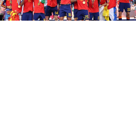
L’Espagne est championne du monde ! Au terme d’une
finale intense face à l’Argentine, la Roja s’est imposée
sur le score de 1-0 après prolongation. Ferran Torres a
inscrit le but décisif à la 106e minute, offrant à son pays
un deuxième sacre mondial après celui de 2010. Solides
défensivement et dominateurs dans le jeu, les Espagnols
ont su faire la différence dans les moments clés pour
conclure un parcours exceptionnel et inscrire une
nouvelle page de leur histoire.
RELATED TOPICS:
PRINCIPALE