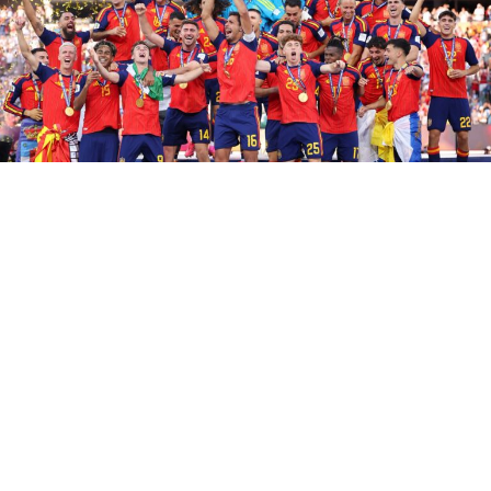
L’Espagne est championne du monde ! Au terme d’une
finale intense face à l’Argentine, la Roja s’est imposée
sur le score de 1-0 après prolongation. Ferran Torres a
inscrit le but décisif à la 106e minute, offrant à son pays
un deuxième sacre mondial après celui de 2010. Solides
défensivement et dominateurs dans le jeu, les Espagnols
ont su faire la différence dans les moments clés pour
conclure un parcours exceptionnel et inscrire une
nouvelle page de leur histoire.