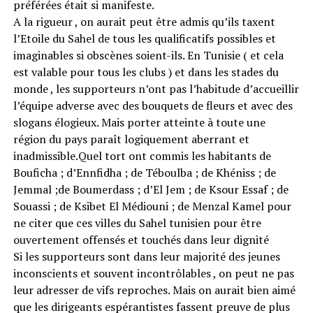
préférées était si manifeste.
A la rigueur , on aurait peut être admis qu’ils taxent
l’Etoile du Sahel de tous les qualificatifs possibles et
imaginables si obscènes soient-ils. En Tunisie ( et cela
est valable pour tous les clubs ) et dans les stades du
monde , les supporteurs n’ont pas l’habitude d’accueillir
l’équipe adverse avec des bouquets de fleurs et avec des
slogans élogieux. Mais porter atteinte à toute une
région du pays paraît logiquement aberrant et
inadmissible.Quel tort ont commis les habitants de
Bouficha ; d’Ennfidha ; de Téboulba ; de Khéniss ; de
Jemmal ;de Boumerdass ; d’El Jem ; de Ksour Essaf ; de
Souassi ; de Ksibet El Médiouni ; de Menzal Kamel pour
ne citer que ces villes du Sahel tunisien pour être
ouvertement offensés et touchés dans leur dignité
Si les supporteurs sont dans leur majorité des jeunes
inconscients et souvent incontrôlables , on peut ne pas
leur adresser de vifs reproches. Mais on aurait bien aimé
que les dirigeants espérantistes fassent preuve de plus