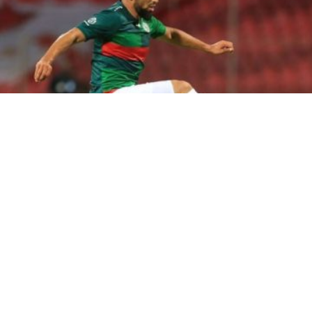
Les discussions entre Naim Sliti et le Club Africain se
poursuivent, mais un accord semble encore loin d’être
trouvé en raison d’importantes divergences financières.
Selon les informations disponibles, l’international
tunisien réclame une rémunération de 250 000 euros
pour une saison sous les couleurs du Club Africain. Une
exigence que le Bureau directeur du club juge largement