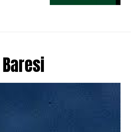
Match amical : le CS Hammam-Lif
domine l’ES Métlaoui
 Baresi