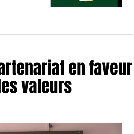
Match amical : le CS Hammam-Lif
domine l’ES Métlaoui
partenariat en faveur
des valeurs