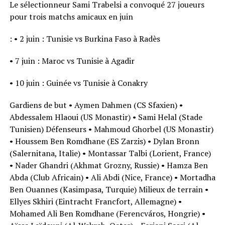
Le sélectionneur Sami Trabelsi a convoqué 27 joueurs
pour trois matchs amicaux en juin
: • 2 juin : Tunisie vs Burkina Faso à Radès
• 7 juin : Maroc vs Tunisie à Agadir
• 10 juin : Guinée vs Tunisie à Conakry
Gardiens de but • Aymen Dahmen (CS Sfaxien) •
Abdessalem Hlaoui (US Monastir) • Sami Helal (Stade
Tunisien) Défenseurs • Mahmoud Ghorbel (US Monastir)
• Houssem Ben Romdhane (ES Zarzis) • Dylan Bronn
(Salernitana, Italie) • Montassar Talbi (Lorient, France)
• Nader Ghandri (Akhmat Grozny, Russie) • Hamza Ben
Abda (Club Africain) • Ali Abdi (Nice, France) • Mortadha
Ben Ouannes (Kasimpasa, Turquie) Milieux de terrain •
Ellyes Skhiri (Eintracht Francfort, Allemagne) •
Mohamed Ali Ben Romdhane (Ferencváros, Hongrie) •