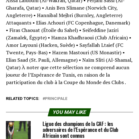
Aïssa Laïdouni (Al-Wakrah, Qatar) • Ferjani Sassi (Al-
Gharafa, Qatar) • Anis Ben Slimane (Norwich City,
Angleterre) • Hannibal Mejbri (Burnley, Angleterre)
Attaquants • Elias Achouri (FC Copenhague, Danemark)
• Firas Chaouat (Étoile du Sahel) • Seifeddine Jaziri
(Zamalek, Égypte) • Hamza Khadhraoui (Club Africain) •
Amor Layouni (Hacken, Suède) • Sayfallah Ltaief (FC
Twente, Pays-Bas) • Hazem Mastouri (US Monastir) •
Elias Saad (St. Pauli, Allemagne) • Naïm Sliti (Al-Shamal,
Qatar) À noter que cette sélection ne comprend aucun
joueur de l’Espérance de Tunis, en raison de la
participation du club à la Coupe du Monde des Clubs .
RELATED TOPICS:
PRINCIPALE
YOU MAY LIKE
Ligue des champions de la CAF : les
adversaires de l’Espérance et du Club
Africain sont connus