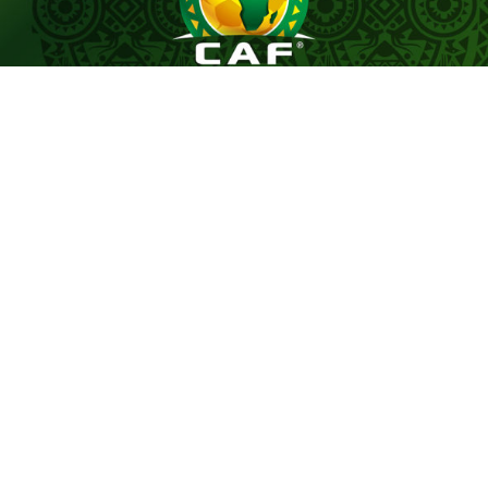
Le tirage au sort du premier tour préliminaire de la
Coupe de la Confédération de la CAF, effectué
aujourd’hui, a désigné les adversaires des représentants
du football tunisien, le CS Sfaxien et l’Espérance
Sportive de Zarzis, pour le début de leur campagne
continentale de la saison 2026-2027.
Le CS Sfaxien sera opposé aux Nigérians de Shooting
Stars, tandis que l’Espérance de Zarzis affrontera le
club sénégalais de Dembaars.
Les matches aller se dérouleront entre le 4 et le 6