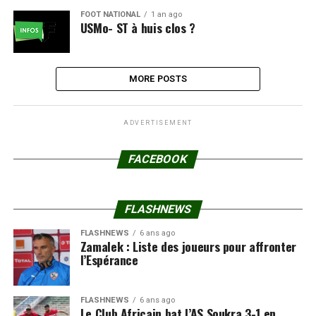
FOOT NATIONAL
1 an ago
USMo- ST à huis clos ?
MORE POSTS
ADVERTISEMENT
FACEBOOK
FLASHNEWS
FLASHNEWS
6 ans ago
Zamalek : Liste des joueurs pour affronter
l’Espérance
FLASHNEWS
6 ans ago
Le Club Africain bat l’AS Soukra 3-1 en