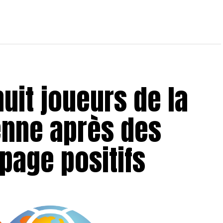
Match amical : le CS Hammam-Lif
domine l’ES Métlaoui
huit joueurs de la
enne après des
page positifs