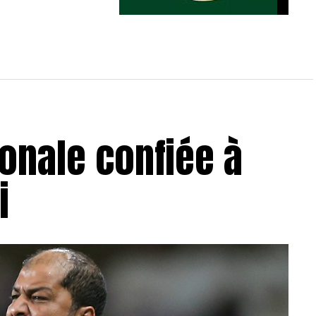
Match amical : le CS Hammam-Lif
domine l’ES Métlaoui
ionale confiée à
i