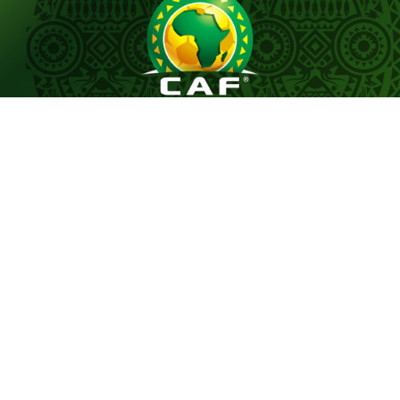
Le tirage au sort du premier tour préliminaire de la
Coupe de la Confédération de la CAF, effectué
aujourd’hui, a désigné les adversaires des représentants
du football tunisien, le CS Sfaxien et l’Espérance
Sportive de Zarzis, pour le début de leur campagne
continentale de la saison 2026-2027.
Le CS Sfaxien sera opposé aux Nigérians de Shooting
Stars, tandis que l’Espérance de Zarzis affrontera le
club sénégalais de Dembaars.