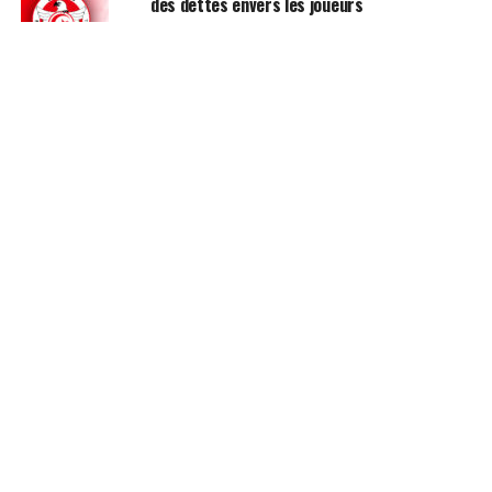
des dettes envers les joueurs
AUTRES SPORTS
AG – CNOT : Boussayene met
l’accent sur l’importance de la
transparence et de la gestion
stratégique