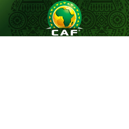
Le tirage au sort du premier tour préliminaire de la
Coupe de la Confédération de la CAF, effectué
aujourd’hui, a désigné les adversaires des représentants
du football tunisien, le CS Sfaxien et l’Espérance
Sportive de Zarzis, pour le début de leur campagne
continentale de la saison 2026-2027.
Le CS Sfaxien sera opposé aux Nigérians de Shooting
Stars, tandis que l’Espérance de Zarzis affrontera le
club sénégalais de Dembaars.