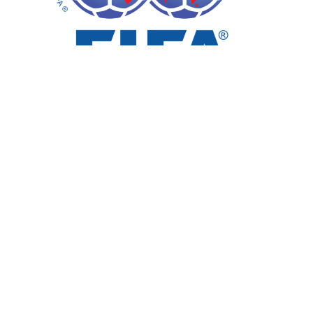
La FIFA a informé la Fédération tunisienne de football
de sa décision de ne pas sanctionner les huit joueurs de
la sélection nationale dont les contrôles antidopage
s’étaient révélés positifs, après qu’il a été établi qu’ils
avaient consommé de la viande locale contenant des
substances interdites utilisées comme agents de
combustion des graisses.
RELATED TOPICS:
PRINCIPALE