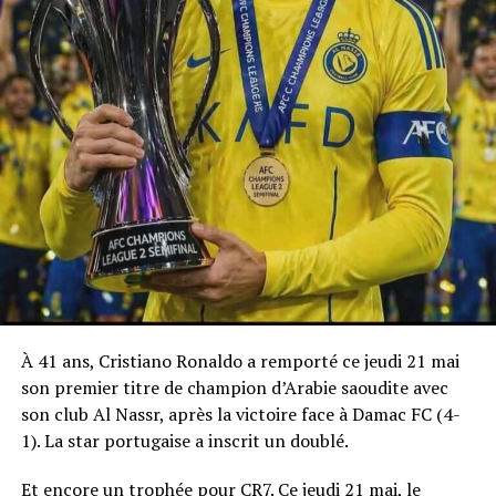
À 41 ans, Cristiano Ronaldo a remporté ce jeudi 21 mai
son premier titre de champion d’Arabie saoudite avec
son club Al Nassr, après la victoire face à Damac FC (4-
1). La star portugaise a inscrit un doublé.
Et encore un trophée pour CR7. Ce jeudi 21 mai, le