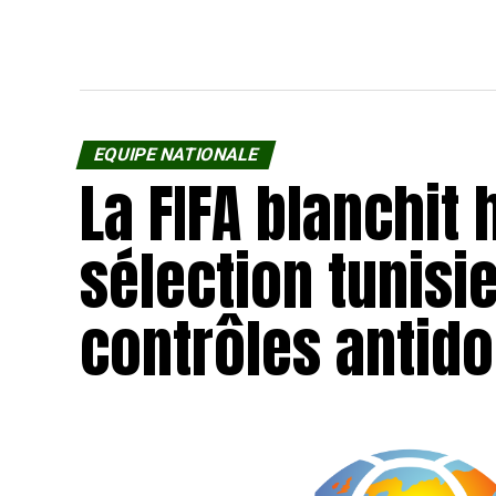
Firas Ben Am
Club Sportif
EQUIPE NATIONALE
La FIFA blanchit 
sélection tunisi
contrôles antido