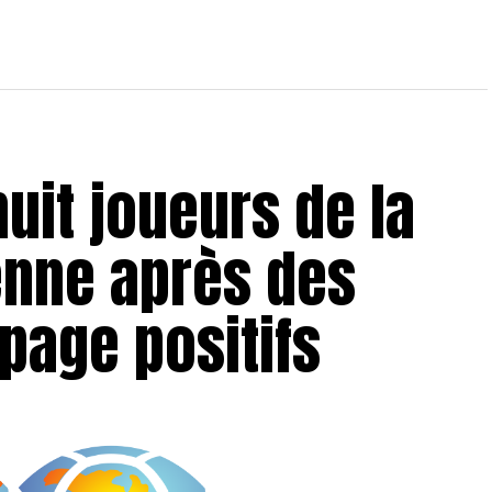
mar s’engage avec le
 d’Hammam-Lif
huit joueurs de la
enne après des
page positifs