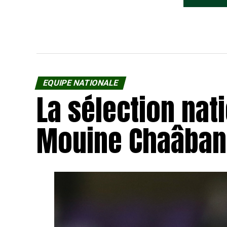
Firas Ben Am
Club Sportif
EQUIPE NATIONALE
La sélection nat
Mouine Chaâban