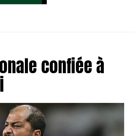
mar s’engage avec le
 d’Hammam-Lif
ionale confiée à
i