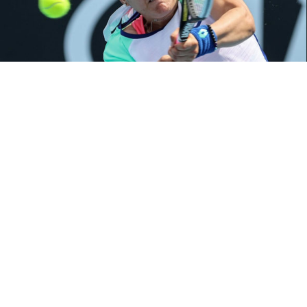
Pas de chance pour Ons Jabeur qui voit son aventure
s’arrêter aux huitièmes de finale de Roland Garros après
sa défaite 2 sets à zéro face Gorri Gauff (3-6, 1-6).
Pourtant Ons pouvait aller très loin dans ce tournoi
RELATED TOPICS:
PRINCIPALE
YOU MAY LIKE
Ligue des champions de la CAF : les
adversaires de l’Espérance et du Club
Africain sont connus