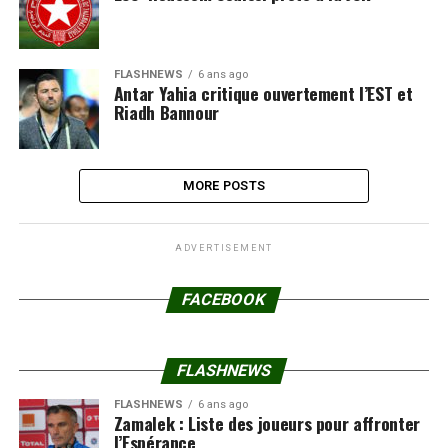
FLASHNEWS
6 ans ago
Antar Yahia critique ouvertement l’EST et
Riadh Bannour
MORE POSTS
ADVERTISEMENT
FACEBOOK
FLASHNEWS
FLASHNEWS
6 ans ago
Zamalek : Liste des joueurs pour affronter
l’Espérance