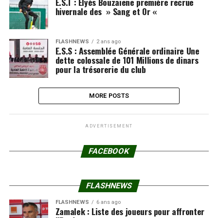
E.S.T : Elyès Bouzaiene première recrue
hivernale des » Sang et Or «
FLASHNEWS
2 ans ago
E.S.S : Assemblée Générale ordinaire Une
dette colossale de 101 Millions de dinars
pour la trésorerie du club
MORE POSTS
ADVERTISEMENT
FACEBOOK
FLASHNEWS
FLASHNEWS
6 ans ago
Zamalek : Liste des joueurs pour affronter