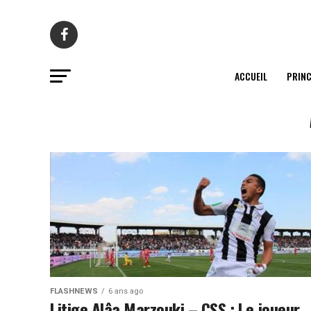
ACCUEIL
PRINC
FLASHNEWS
6 ans ago
Litige Alâa Marzouki – CSS : Le joueur