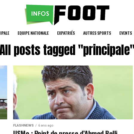
IPALE
EQUIPE NATIONALE
EXPATRIÉS
AUTRES SPORTS
EVENTS
All posts tagged "principale
FLASHNEWS
6 ans ago
USMo : Point de presse d’Ahmed Belli