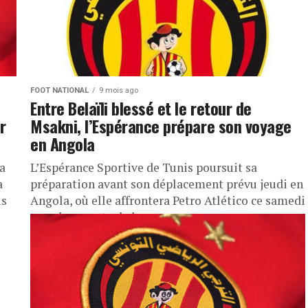
FOOT NATIONAL
9 mois ago
Entre Belaïli blessé et le retour de
r
Msakni, l’Espérance prépare son voyage
en Angola
a
L’Espérance Sportive de Tunis poursuit sa
a
préparation avant son déplacement prévu jeudi en
is
Angola, où elle affrontera Petro Atlético ce samedi
pour le compte de la...